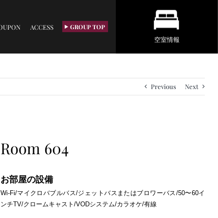
OUPON
ACCESS
GROUP TOP
空室情報
Previous
Next
Room 604
お部屋の設備
Wi-Fi/マイクロバブルバス/ジェットバスまたはブロワーバス/50〜60イ
ンチTV/クロームキャスト/VODシステム/カラオケ/有線