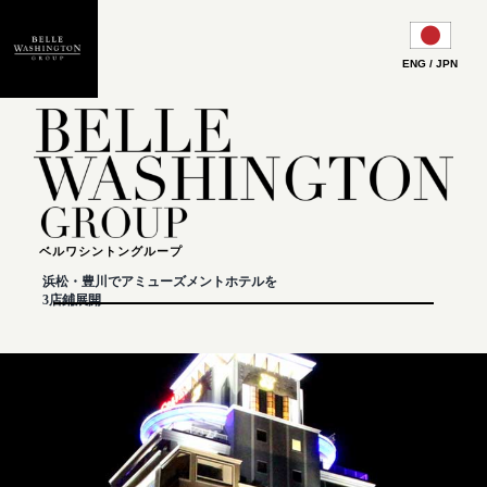
Skip
to
content
ENG / JPN
ベルワシントングループ
浜松・豊川でアミューズメントホテルを
3店鋪展開