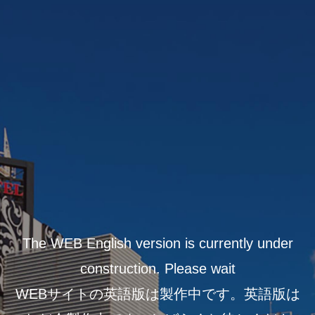
Skip
to
content
The WEB English version is currently under
construction. Please wait
WEBサイトの英語版は製作中です。英語版は