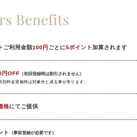
s Benefits
トご利用金額
100円
ごとに
5ポイント
加算されます
0円OFF
（初回登録時は割引されません）
特別料金実施時は対象外と成る事が有ります。
価格
にてご提供
ント
（事前登録が必要です）