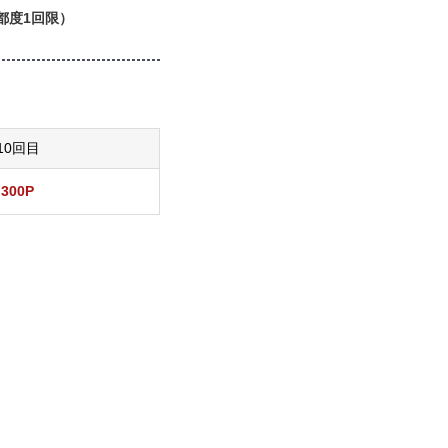
都度1回限）
10回目
300P