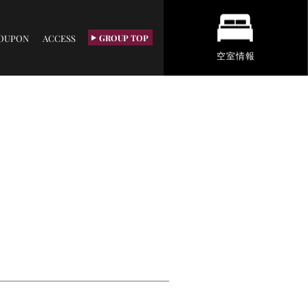
OUPON
ACCESS
GROUP TOP
空室情報