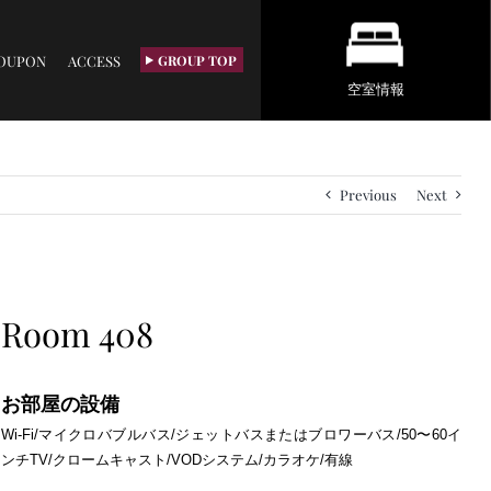
OUPON
ACCESS
GROUP TOP
空室情報
Previous
Next
Room 408
お部屋の設備
Wi-Fi/マイクロバブルバス/ジェットバスまたはブロワーバス/50〜60イ
ンチTV/クロームキャスト/VODシステム/カラオケ/有線