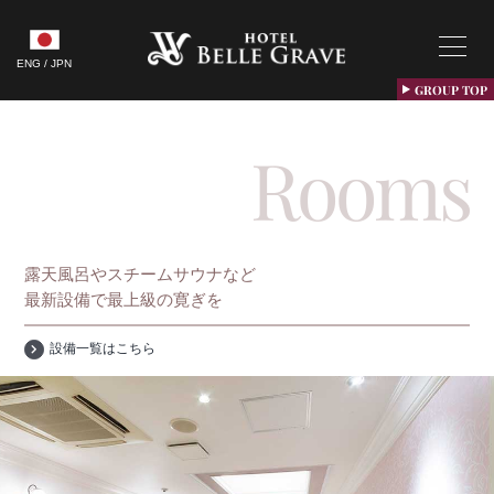
Skip
to
content
ENG / JPN
GROUP TOP
Rooms
露天風呂やスチームサウナなど
最新設備で最上級の寛ぎを
設備一覧はこちら